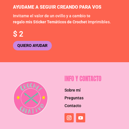
AYUDAME A SEGUIR CREANDO PARA VOS
Invitame el valor de un ovillo y a cambio te
regalo mis Sticker Temáticos de Crochet
Imprimibles.
$
2
QUIERO AYUDAR
INFO Y CONTACTO
Sobre mí
Preguntas
Contacto