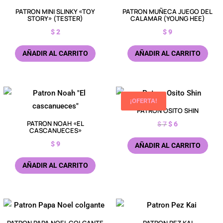
PATRON MINI SLINKY «TOY
PATRON MUÑECA JUEGO DEL
STORY» (TESTER)
CALAMAR (YOUNG HEE)
$
2
$
9
AÑADIR AL CARRITO
AÑADIR AL CARRITO
¡OFERTA!
PATRON OSITO SHIN
PATRON NOAH «EL
El
El
$
7
$
6
CASCANUECES»
precio
precio
$
9
AÑADIR AL CARRITO
original
actual
era:
es:
AÑADIR AL CARRITO
$ 7.
$ 6.
PATRON PAPA NOEL COLGANTE
PATRON PEZ KAI