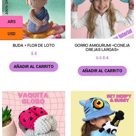
ARS
USD
BUDA + FLOR DE LOTO
GORRO AMIGURUMI «CONEJA
OREJAS LARGAS»
$
4
El
El
$
5
$
4
precio
precio
AÑADIR AL CARRITO
AÑADIR AL CARRITO
original
actual
era:
es:
$ 5.
$ 4.