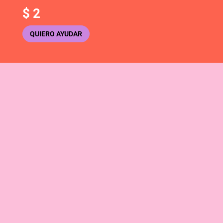
$
2
QUIERO AYUDAR
INFO Y CONTACTO
Sobre mí
Preguntas
Contacto
DIGITALES
PRODUCTOS
Patrones
Amigurumis