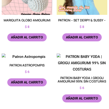
MARIQUITA GLOBO AMIGURUMI
PATRON – SET DERPY & SUSSY –
$
8
$
8
AÑADIR AL CARRITO
AÑADIR AL CARRITO
PATRON ASTROPOMPIS
$
6
PATRON BABY YODA | GROGU
AMIGURUMI 99% SIN COSTURAS
AÑADIR AL CARRITO
$
6
AÑADIR AL CARRITO