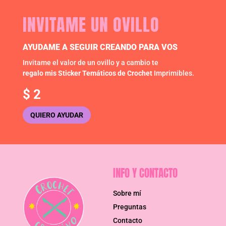
INVITAME UN OVILLO
AYUDAME A SEGUIR CREANDO PARA VOS
Invitame el valor de un ovillo y a cambio te
regalo mis Sticker Temáticos de Crochet
Imprimibles.
$
2
QUIERO AYUDAR
INFO Y CONTACTO
Sobre mí
Preguntas
Contacto