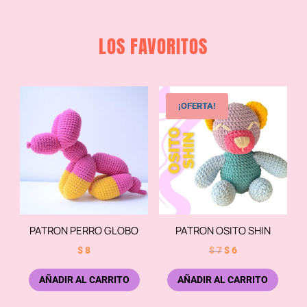
LOS FAVORITOS
¡OFERTA!
PATRON PERRO GLOBO
PATRON OSITO SHIN
El
El
$
8
$
7
$
6
precio
precio
AÑADIR AL CARRITO
AÑADIR AL CARRITO
original
actual
era:
es: