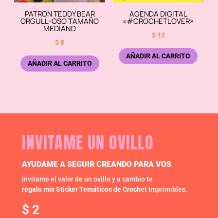
PATRON TEDDY BEAR
AGENDA DIGITAL
ORGULL-OSO TAMAÑO
«#CROCHETLOVER»
MEDIANO
$
12
$
8
AÑADIR AL CARRITO
AÑADIR AL CARRITO
INVITAME UN OVILLO
AYUDAME A SEGUIR CREANDO PARA VOS
Invitame el valor de un ovillo y a cambio te
regalo mis Sticker Temáticos de Crochet
Imprimibles.
$
2