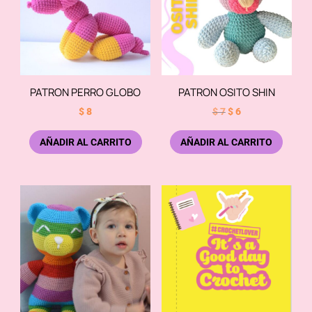
PATRON PERRO GLOBO
PATRON OSITO SHIN
El
El
$
8
$
7
$
6
precio
precio
AÑADIR AL CARRITO
AÑADIR AL CARRITO
original
actual
era:
es:
$ 7.
$ 6.