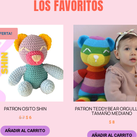
LOS FAVORITOS
FERTA!
PATRON OSITO SHIN
PATRON TEDDY BEAR ORGUL
TAMAÑO MEDIANO
El
El
$
7
$
6
$
8
precio
precio
AÑADIR AL CARRITO
original
actual
AÑADIR AL CARRITO