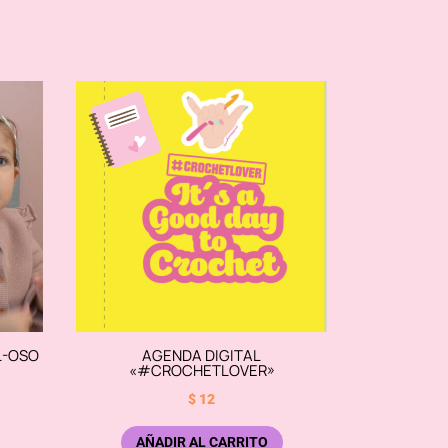
L-OSO
AGENDA DIGITAL
«#CROCHETLOVER»
$
12
AÑADIR AL CARRITO