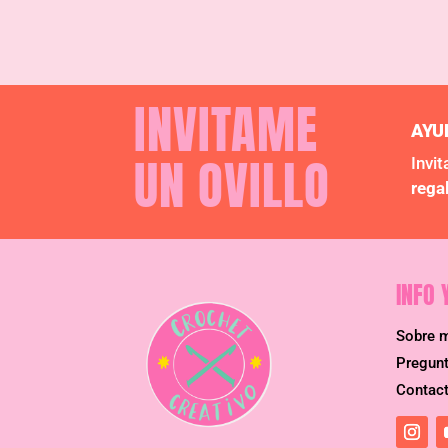
INVITAME
AYU
UN OVILLO
Invit
rega
INFO 
Sobre 
Pregun
Contac