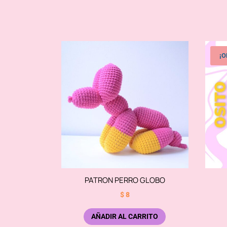
¡O
PATRON PERRO GLOBO
$
8
AÑADIR AL CARRITO